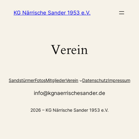
Zum
KG Närrische Sander 1953 e.V.
Inhalt
springen
Verein
Sandstürmer
Fotos
Mitglieder
Verein
Datenschutz
Impressum
info@kgnaerrischesander.de
2026 – KG Närrische Sander 1953 e.V.