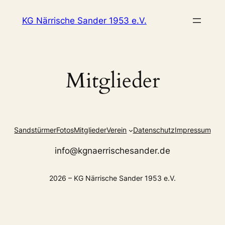
Zum
KG Närrische Sander 1953 e.V.
Inhalt
springen
Mitglieder
Sandstürmer
Fotos
Mitglieder
Verein
Datenschutz
Impressum
info@kgnaerrischesander.de
2026 – KG Närrische Sander 1953 e.V.